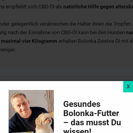
a empfiehlt sich CBD-Öl als
natürliche Hilfe gegen altersb
 oder gelegentlich verabreichen die Halter ihnen die Tropfen.
kung nach der Einnahme von CBD-Öl kann bei den Hunden
na
 maximal vier Kilogramm
erhalten Bolonka Zwetna Öl mit e
weniger.
tono
Gesundes
Bolonka-Futter
– das musst Du
wissen!