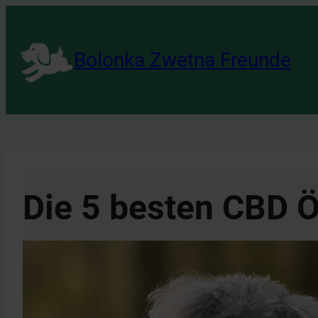
Zum
Inhalt
Bolonka Zwetna Freunde
springen
Die 5 besten CBD Ö