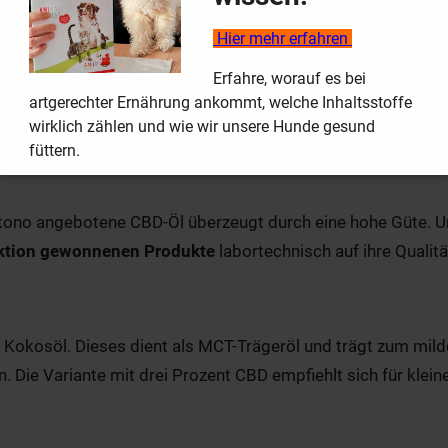
Hier mehr erfahren
Erfahre, worauf es bei
artgerechter Ernährung ankommt, welche Inhaltsstoffe
wirklich zählen und wie wir unsere Hunde gesund
füttern.
tono angebotene CBD-Öl überzeugt durch eine hohe Güte. U
aktion gewonnenen Produkte
labortechnisch auf ihre Qualitä
Kokosöl. Dieses dient als MCT-Trägeröl und trägt zum mild
. Die Variante mit drei Prozent CBD empfiehlt sich für klei