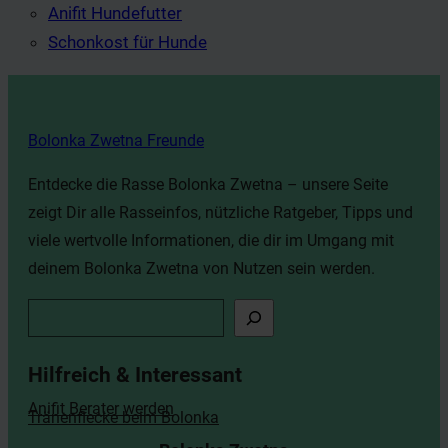
Anifit Hundefutter
Schonkost für Hunde
Bolonka Zwetna Freunde
Entdecke die Rasse Bolonka Zwetna – unsere Seite
zeigt Dir alle Rasseinfos, nützliche Ratgeber, Tipps und
viele wertvolle Informationen, die dir im Umgang mit
deinem Bolonka Zwetna von Nutzen sein werden.
S
u
c
Hilfreich & Interessant
h
Anifit Berater werden
Tränenflecke beim Bolonka
e