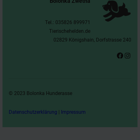
Bolonka Zwetna
n
Tel.: 035826 899971
Tierischehelden.de
02829 Königshain, Dorfstrasse 240
Facebook
Instagram
© 2023 Bolonka Hunderasse
Datenschutzerklärung
|
Impressum