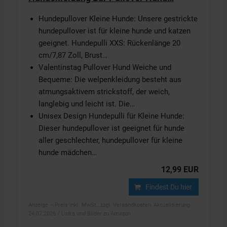
Hundepullover Kleine Hunde: Unsere gestrickte
hundepullover ist für kleine hunde und katzen
geeignet. Hundepulli XXS: Rückenlänge 20
cm/7,87 Zoll, Brust…
Valentinstag Pullover Hund Weiche und
Bequeme: Die welpenkleidung besteht aus
atmungsaktivem strickstoff, der weich,
langlebig und leicht ist. Die…
Unisex Design Hundepulli für Kleine Hunde:
Dieser hundepullover ist geeignet für hunde
aller geschlechter, hundepullover für kleine
hunde mädchen…
12,99 EUR
Findest Du hier
Anzeige – Preis inkl. MwSt., zzgl. Versandkosten, Aktualisierung
24.07.2026 / Links und Bilder zu Amazon