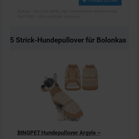
Findest Du hier
Anzeige – Preis inkl. MwSt., zzgl. Versandkosten, Aktualisierung
24.07.2026 / Links und Bilder zu Amazon
5 Strick-Hundepullover für Bolonkas
BINGPET Hundepullover Argyle –