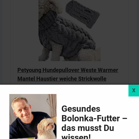
Petyoung Hundepullover Weste Warmer
Mantel Haustier weiche Strickwolle
Winter Pullover gestrickt…
Nur Haustierpullover, sonstiges Zubehör nicht
Gesundes
enthalten
Gute Elastizität sorgt für eine gute Passform
Bolonka-Futter –
Geeignete Alltagskleidung, Straßenkleidung,
das musst Du
Hauskleidung an kalten Tagen
wissen!