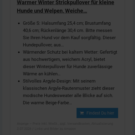
Warmer Winter Strickpullover für kleine
Hunde und Welpen, Weiche…
Größe S: Halsumfang 25,4 cm; Brustumfang
40,6 cm; Rückenlänge 30,4 cm. Bitte messen
Sie Ihren Hund vor dem Kauf sorgfältig. Dieser
Hundepullover, aus…
Wärmender Schutz bei kaltem Wetter: Gefertigt
aus hochwertigem, weichem Acryl, bietet
dieser Winterpullover für Hunde zuverlässige
Wärme an kühlen…
Stilvolles Argyle-Design: Mit seinem
klassischen Argyle-Rautenmuster zieht dieser
modische Hundesweater alle Blicke auf sich.
Die warme Beige-Farbe…
Findest Du hier
Anzeige – Preis inkl. MwSt., zzgl. Versandkosten, Aktualisierung
2.07.2026 / Links und Bilder zu Amazon