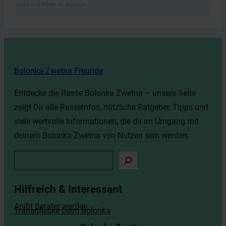
Links und Bilder zu Amazon
Bolonka Zwetna Freunde
Entdecke die Rasse Bolonka Zwetna – unsere Seite
zeigt Dir alle Rasseinfos, nützliche Ratgeber, Tipps und
viele wertvolle Informationen, die dir im Umgang mit
deinem Bolonka Zwetna von Nutzen sein werden.
S
u
c
Hilfreich & Interessant
h
Anifit Berater werden
Tränenflecke beim Bolonka
e