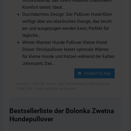
Strickmaterial, das Ihrem Haustier maximalen
Komfort bietet; Ideal…
Durchdachtes Design: Der Pullover Hund Klein
verfügt über ein elastisches Design, das leicht
an- und ausgezogen werden kann; Perfekt für
tägliche…
Winter Warmer Hunde Pullover Kleine Hund:
Dieser Strickpullover bietet optimale Wärme
für kleine Hunde und Katzen während der kalten
Jahreszeit; Das…
Findest Du hier
Anzeige – Preis inkl. MwSt., zzgl. Versandkosten, Aktualisierung
10.06.2026 / Links und Bilder zu Amazon
Bestsellerliste der Bolonka Zwetna
Hundepullover