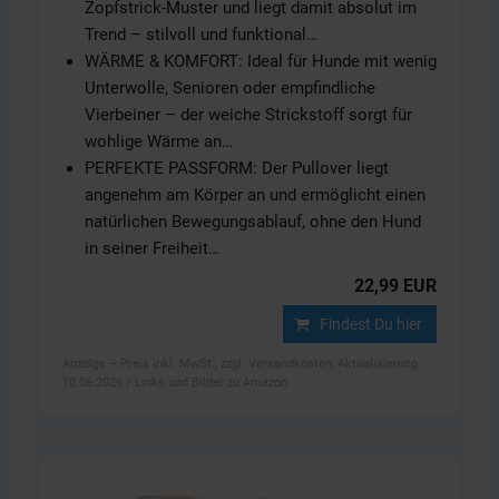
Zopfstrick-Muster und liegt damit absolut im
Trend – stilvoll und funktional…
WÄRME & KOMFORT: Ideal für Hunde mit wenig
Unterwolle, Senioren oder empfindliche
Vierbeiner – der weiche Strickstoff sorgt für
wohlige Wärme an…
PERFEKTE PASSFORM: Der Pullover liegt
angenehm am Körper an und ermöglicht einen
natürlichen Bewegungsablauf, ohne den Hund
in seiner Freiheit…
22,99 EUR
Findest Du hier
Anzeige – Preis inkl. MwSt., zzgl. Versandkosten, Aktualisierung
10.06.2026 / Links und Bilder zu Amazon