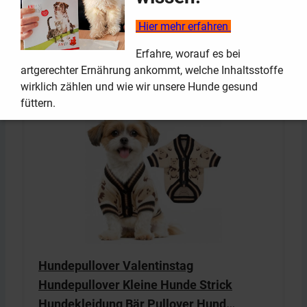
Findest Du hier
Hier mehr erfahren
Anzeige – Preis inkl. MwSt., zzgl. Versandkosten, Aktualisierung
2.07.2026 / Links und Bilder zu Amazon
Erfahre, worauf es bei
artgerechter Ernährung ankommt, welche Inhaltsstoffe
wirklich zählen und wie wir unsere Hunde gesund
füttern.
Hundepullover Valentinstag
Hundepullover Kleine Hunde Strick
Hundekleidung Bär Pullover Hund…