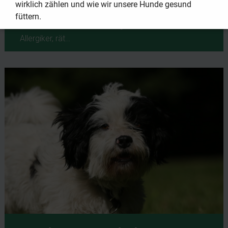
wirklich zählen und wie wir unsere Hunde gesund
Allergiker geeignet?
füttern.
Ist Bolonka Zwetna ein Allergikerhund? Sind Sie
Allergiker, rät…