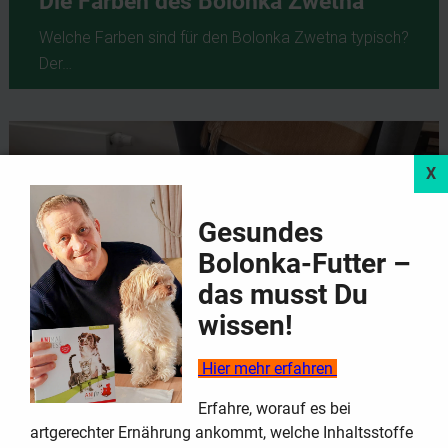
Die Farben des Bolonka Zwetna
Welche Farben sind für den Bolonka Zwetna typisch?
Der…
Gesundes
Bolonka-Futter –
das musst Du
wissen!
Hier mehr erfahren
Erfahre, worauf es bei
Ist der Bolonka Zwetna für
artgerechter Ernährung ankommt, welche Inhaltsstoffe